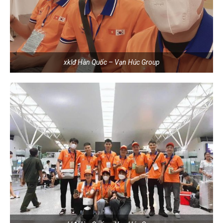
xklđ Hàn Quốc – Vạn Húc Group