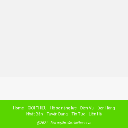
Home
GIỚI THIỆU
Hồ sơ năng lực
Dịch Vụ
Đơn Hàng
Nhật Bản
Tuyển Dụng
Tin Tức
Liên Hệ
@2021 - Bản quyền của nhatbantv.vn