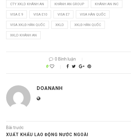
CTY XKLD KHÁNH AN
KHÁNH AN GROUP
KHÁNH AN INC
VISA E 9
VISA E10
VISA E7
VISA HÀN QUỐC
VISA XKLĐ HÀN QUỐC
XKLD
XKLĐ HÀN QUỐC
XKLD KHÁNH AN
0 Bình luận
0
DOANANH
Bài trước
XUẤT KHẨU LAO ĐỘNG NƯỚC NGOÀI