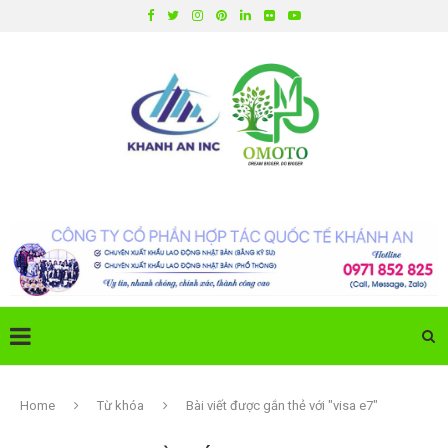
Home
Từ khóa
Bài viết được gắn thẻ với "visa e7"