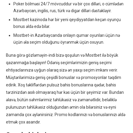
Poker bölməsi 24/7 mövcuddur və bir çox dilləri, o cümlədən
Azərbaycan, ingilis, rus, türk və digər dilləri dəstəkləyir.
Mostbet kazinoda hər bir yeni qeydiyyatdan keçən oyunçu
bonus əldə edə bilər.
Mostbet-in Azərbaycanda onlayn qumar oyunları üçün nə
üçün əla seçim olduğunu öyrənmək üçün oxuyun.
Buna görə gözləməyin-indi bizə qoşulun və Mostbet ilə böyük
qazanmağa başlayın! Ödəniş seçimlərimizin geniş seçimi
ehtiyaclarınıza uyğun olaraq sizə ən yaxşı seçim imkanı verir.
Müştərilərimizə geniş çeşidli bonuslar və promosyonlar təqdim
edirik. Xoş təkliflərdən pulsuz bahis bonuslarına qədər, bahis
tərzinizdən asılı olmayaraq hər kəs üçün bir şeyimiz var. Bundan
əlavə, bütün səhmlərimiz təhlükəsiz və zəmanətlidir, beləliklə
pulunuzun təhlükəsiz olduğundan əmin ola bilərsiniz və eyni
zamanda çox əylənirsiniz. Promo kodlarınızı və bonuslarınızı əldə
etmək çox asandır.