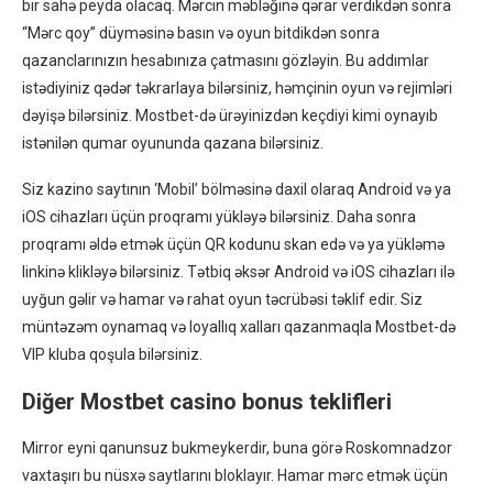
bir sahə peyda olacaq. Mərcin məbləğinə qərar verdikdən sonra
“Mərc qoy” düyməsinə basın və oyun bitdikdən sonra
qazanclarınızın hesabınıza çatmasını gözləyin. Bu addımlar
istədiyiniz qədər təkrarlaya bilərsiniz, həmçinin oyun və rejimləri
dəyişə bilərsiniz. Mostbet-də ürəyinizdən keçdiyi kimi oynayıb
istənilən qumar oyununda qazana bilərsiniz.
Siz kazino saytının ‘Mobil’ bölməsinə daxil olaraq Android və ya
iOS cihazları üçün proqramı yükləyə bilərsiniz. Daha sonra
proqramı əldə etmək üçün QR kodunu skan edə və ya yükləmə
linkinə klikləyə bilərsiniz. Tətbiq əksər Android və iOS cihazları ilə
uyğun gəlir və hamar və rahat oyun təcrübəsi təklif edir. Siz
müntəzəm oynamaq və loyallıq xalları qazanmaqla Mostbet-də
VIP kluba qoşula bilərsiniz.
Diğer Mostbet casino bonus teklifleri
Mirror eyni qanunsuz bukmeykerdir, buna görə Roskomnadzor
vaxtaşırı bu nüsxə saytlarını bloklayır. Hamar mərc etmək üçün