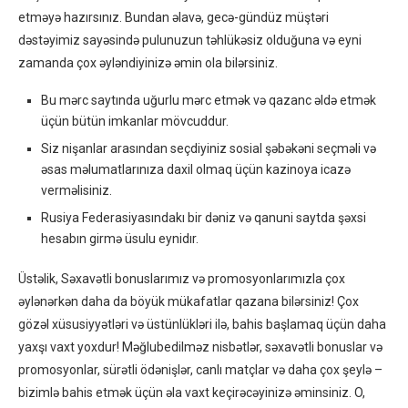
etməyə hazırsınız. Bundan əlavə, gecə-gündüz müştəri
dəstəyimiz sayəsində pulunuzun təhlükəsiz olduğuna və eyni
zamanda çox əyləndiyinizə əmin ola bilərsiniz.
Bu mərc saytında uğurlu mərc etmək və qazanc əldə etmək
üçün bütün imkanlar mövcuddur.
Siz nişanlar arasından seçdiyiniz sosial şəbəkəni seçməli və
əsas məlumatlarınıza daxil olmaq üçün kazinoya icazə
verməlisiniz.
Rusiya Federasiyasındakı bir dəniz və qanuni saytda şəxsi
hesabın girmə üsulu eynidır.
Üstəlik, Səxavətli bonuslarımız və promosyonlarımızla çox
əylənərkən daha da böyük mükafatlar qazana bilərsiniz! Çox
gözəl xüsusiyyətləri və üstünlükləri ilə, bahis başlamaq üçün daha
yaxşı vaxt yoxdur! Məğlubedilməz nisbətlər, səxavətli bonuslar və
promosyonlar, sürətli ödənişlər, canlı matçlar və daha çox şeylə –
bizimlə bahis etmək üçün əla vaxt keçirəcəyinizə əminsiniz. O,