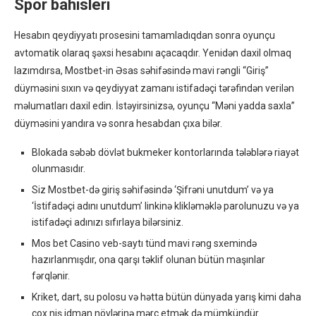
Spor bahisleri
Hesabın qeydiyyatı prosesini tamamladıqdan sonra oyunçu
avtomatik olaraq şəxsi hesabını açacaqdır. Yenidən daxil olmaq
lazımdırsa, Mostbet-in Əsas səhifəsində mavi rəngli “Giriş”
düyməsini sıxın və qeydiyyat zamanı istifadəçi tərəfindən verilən
məlumatları daxil edin. İstəyirsinizsə, oyunçu “Məni yadda saxla”
düyməsini yandıra və sonra hesabdan çıxa bilər.
Blokada səbəb dövlət bukmeker kontorlarında tələblərə riayət
olunmasıdır.
Siz Mostbet-də giriş səhifəsində ‘Şifrəni unutdum’ və ya
‘İstifadəçi adını unutdum’ linkinə klikləməklə parolunuzu və ya
istifadəçi adınızı sıfırlaya bilərsiniz.
Mos bet Casino veb-saytı tünd mavi rəng sxemində
hazırlanmışdır, ona qarşı təklif olunan bütün maşınlar
fərqlənir.
Kriket, dart, su polosu və hətta bütün dünyada yarış kimi daha
çox niş idman növlərinə mərc etmək də mümkündür.