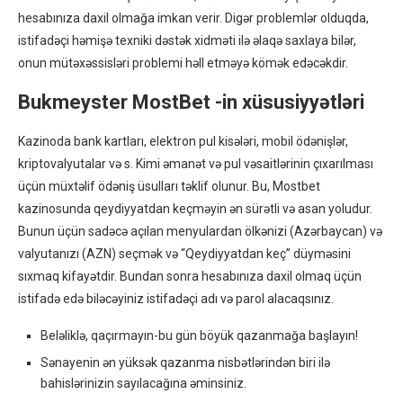
hesabınıza daxil olmağa imkan verir. Digər problemlər olduqda,
istifadəçi həmişə texniki dəstək xidməti ilə əlaqə saxlaya bilər,
onun mütəxəssisləri problemi həll etməyə kömək edəcəkdir.
Bukmeyster MostBet -in xüsusiyyətləri
Kazinoda bank kartları, elektron pul kisələri, mobil ödənişlər,
kriptovalyutalar və s. Kimi əmanət və pul vəsaitlərinin çıxarılması
üçün müxtəlif ödəniş üsulları təklif olunur. Bu, Mostbet
kazinosunda qeydiyyatdan keçməyin ən sürətli və asan yoludur.
Bunun üçün sadəcə açılan menyulardan ölkənizi (Azərbaycan) və
valyutanızı (AZN) seçmək və “Qeydiyyatdan keç” düyməsini
sıxmaq kifayətdir. Bundan sonra hesabınıza daxil olmaq üçün
istifadə edə biləcəyiniz istifadəçi adı və parol alacaqsınız.
Beləliklə, qaçırmayın-bu gün böyük qazanmağa başlayın!
Sənayenin ən yüksək qazanma nisbətlərindən biri ilə
bahislərinizin sayılacağına əminsiniz.