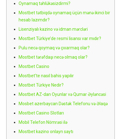
Oynamaq təhlükəsizdirmi?
Mostbet tətbiqdə oynamaq üçün mənə ikinci bir
hesab lazımdır?
Lisenziyalı kazino və idman mərcləri
Mostbet Türkiye’de resmi lisansı var mıdır?
Pulu necə qoymaq və çıxarmaq olar?
Mostbet tərəfdaşı necə olmaq olar?
Mostbet Casino
Mostbet’te nasıl bahis yapılır
Mostbet Türkiye Nedir?
Mostbet AZ-dan Oyunlar və Qumar Əyləncəsi
Mosbet azerbaycan Dəstək Telefonu və Əlaqə
Mostbet Casino Slotları
Mobil Telefon Nömrəsi ilə
Mostbet kazino onlayn saytı