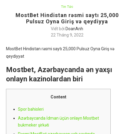
Tin Tức
MostBet Hindistan rəsmi saytı 25,000
Pulsuz Oyna Giriş və qeydiyya
Viết bởi
DoanAnh
22 Tháng 9, 2022
MostBet Hindistan rəsmi saytı 25,000 Pulsuz Oyna Giriş və
qeydiyyat
Mostbet, Azərbaycanda ən yaxşı
onlayn kazinolardan biri
Content
Spor bahisleri
Azərbaycanda İdman üçün onlayn Mostbet
bukmeker şirkəti
Rəsmi MostBet azerbaycan veb saytında