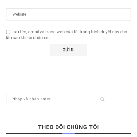
Lưu tên, email và trang web của tôi trong trình duyệt này cho
lần sau khi tôi nhận xét .
THEO DÕI CHÚNG TÔI