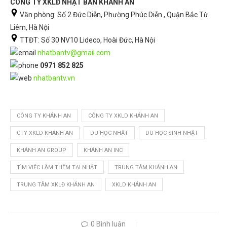
CÔNG TY XKLĐ NHẬT BẢN KHÁNH AN
Văn phòng: Số 2 Đức Diễn, Phường Phúc Diễn , Quận Bắc Từ
Liêm, Hà Nội
TTĐT: Số 30 NV10 Lideco, Hoài Đức, Hà Nội
nhatbantv@gmail.com
0971 852 825
nhatbantv.vn
CÔNG TY KHÁNH AN
CÔNG TY XKLD KHÁNH AN
CTY XKLD KHÁNH AN
DU HỌC NHẬT
DU HỌC SINH NHẬT
KHÁNH AN GROUP
KHÁNH AN INC
TÌM VIỆC LÀM THÊM TẠI NHẬT
TRUNG TÂM KHÁNH AN
TRUNG TÂM XKLĐ KHÁNH AN
XKLD KHÁNH AN
0 Bình luận