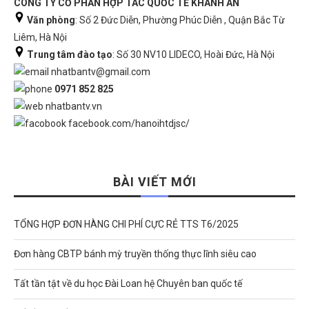
CÔNG TY CỔ PHẦN HỢP TÁC QUỐC TẾ KHÁNH AN
Văn phòng
: Số 2 Đức Diễn, Phường Phúc Diễn , Quận Bắc Từ
Liêm, Hà Nội
Trung tâm đào tạo
: Số 30 NV10 LIDECO, Hoài Đức, Hà Nội
nhatbantv@gmail.com
0971 852 825
nhatbantv.vn
facebook.com/hanoihtdjsc/
BÀI VIẾT MỚI
TỔNG HỢP ĐƠN HÀNG CHI PHÍ CỰC RẺ TTS T6/2025
Đơn hàng CBTP bánh mỳ truyền thống thực lĩnh siêu cao
Tất tần tật về du học Đài Loan hệ Chuyên ban quốc tế