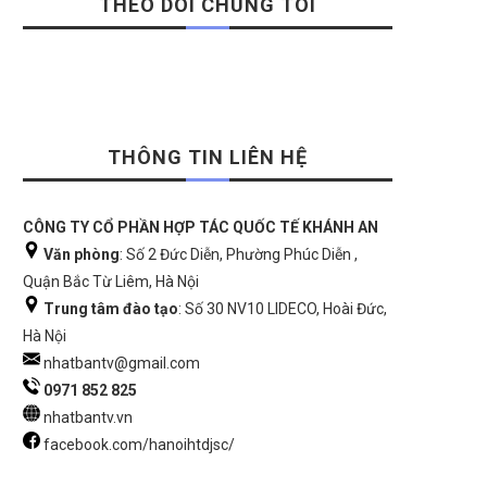
THEO DÕI CHÚNG TÔI
THÔNG TIN LIÊN HỆ
CÔNG TY CỔ PHẦN HỢP TÁC QUỐC TẾ KHÁNH AN
Văn phòng
: Số 2 Đức Diễn, Phường Phúc Diễn ,
Quận Bắc Từ Liêm, Hà Nội
Trung tâm đào tạo
: Số 30 NV10 LIDECO, Hoài Đức,
Hà Nội
nhatbantv@gmail.com
0971 852 825
nhatbantv.vn
facebook.com/hanoihtdjsc/