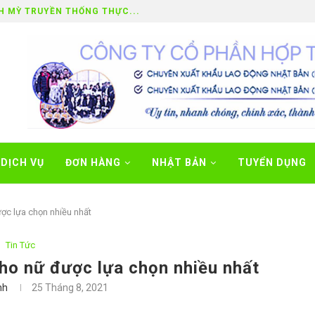
ỌC ĐÀI LOAN...
DỊCH VỤ
ĐƠN HÀNG
NHẬT BẢN
TUYỂN DỤNG
ợc lựa chọn nhiều nhất
Tin Tức
ho nữ được lựa chọn nhiều nhất
nh
25 Tháng 8, 2021