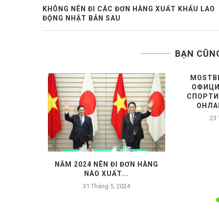
KHÔNG NÊN ĐI CÁC ĐƠN HÀNG XUẤT KHẨU LAO
ĐỘNG NHẬT BẢN SAU
BẠN CŨN
MOSTB
ОФИЦИ
СПОРТИ
ОНЛА
23 
 CANADA
NĂM 2024 NÊN ĐI ĐƠN HÀNG
.
NÀO XUẤT...
24
31 Tháng 5, 2024