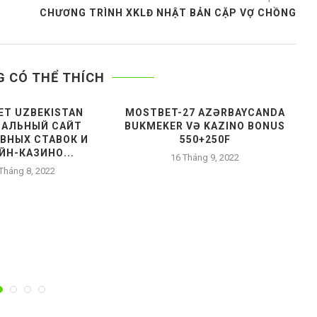
CHƯƠNG TRÌNH XKLĐ NHẬT BẢN CẶP VỢ CHỒNG
G CÓ THỂ THÍCH
ET UZBEKISTAN
MOSTBET-27 AZƏRBAYCANDA
АЛЬНЫЙ САЙТ
BUKMEKER VƏ KAZINO BONUS
ВНЫХ СТАВОК И
550+250F
ЙН-КАЗИНО...
16 Tháng 9, 2022
Tháng 8, 2022