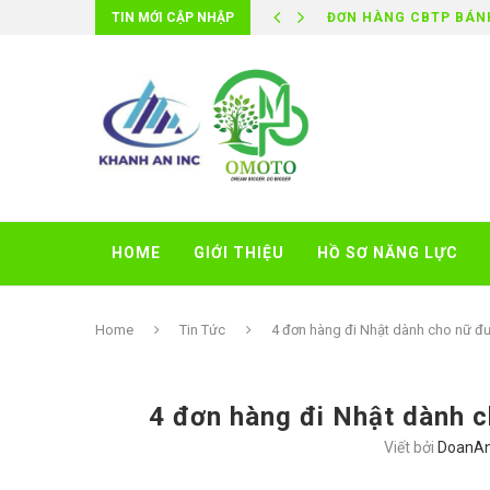
TIN MỚI CẬP NHẬP
TẤT TẦN TẬT VỀ DU H
HOME
GIỚI THIỆU
HỒ SƠ NĂNG LỰC
Home
Tin Tức
4 đơn hàng đi Nhật dành cho nữ đư
4 đơn hàng đi Nhật dành c
Viết bởi
DoanA