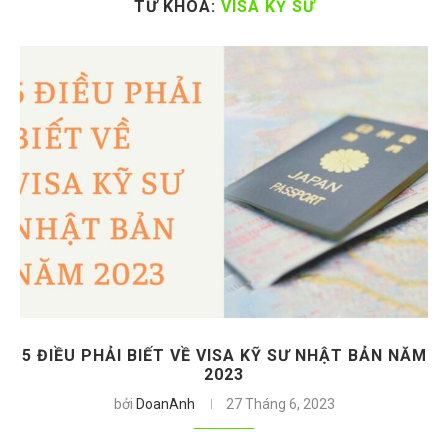
TỪ KHÓA:
VISA KỸ SƯ
5 ĐIỀU PHẢI BIẾT VỀ VISA KỸ SƯ NHẬT BẢN NĂM
2023
bởi
DoanAnh
27 Tháng 6, 2023