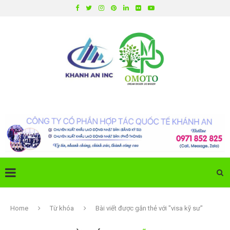
Home
Từ khóa
Bài viết được gắn thẻ với "visa kỹ sư"