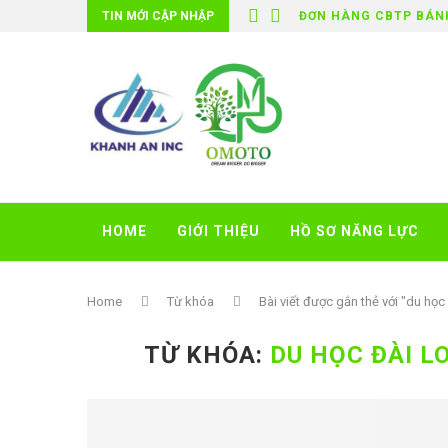
TIN MỚI CẬP NHẬP
ĐƠN HÀNG CBTP BÁN
HOME
GIỚI THIỆU
HỒ SƠ NĂNG LỰC
Home
Từ khóa
Bài viết được gắn thẻ với "du học
TỪ KHÓA:
DU HỌC ĐÀI L