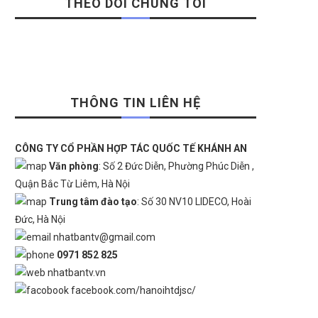
THEO DÕI CHÚNG TÔI
THÔNG TIN LIÊN HỆ
CÔNG TY CỔ PHẦN HỢP TÁC QUỐC TẾ KHÁNH AN
Văn phòng
: Số 2 Đức Diễn, Phường Phúc Diễn ,
Quận Bắc Từ Liêm, Hà Nội
Trung tâm đào tạo
: Số 30 NV10 LIDECO, Hoài
Đức, Hà Nội
nhatbantv@gmail.com
0971 852 825
nhatbantv.vn
facebook.com/hanoihtdjsc/