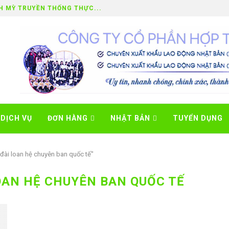
H MỲ TRUYỀN THỐNG THỰC...
DỊCH VỤ
ĐƠN HÀNG
NHẬT BẢN
TUYỂN DỤNG
 đài loan hệ chuyên ban quốc tế"
OAN HỆ CHUYÊN BAN QUỐC TẾ