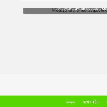
Công ty cổ phần hợp tác quốc tế Kh
Home
GIỚI THIỆU