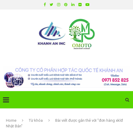
Home
Từ khóa
Bài viết được gắn thẻ với "đơn hàng xklđ
Nhật Bản"